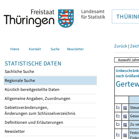
THÜRIN
Zurück
|
Zeic
Home
Kontakt
Suche
Newsletter
STATISTISCHE DATEN
Unbeschränkt
Sachliche Suche
nach Größenk
Regionale Suche
Gertew
Kürzlich bereitgestellte Daten
Allgemeine Angaben, Zuordnungen
Gebietsveränderungen,
Steue
Änderungen zum Schlüsselverzeichnis
Gesa
Definitionen und Erläuterungen
Zu v
Newsletter
Festz
Eink