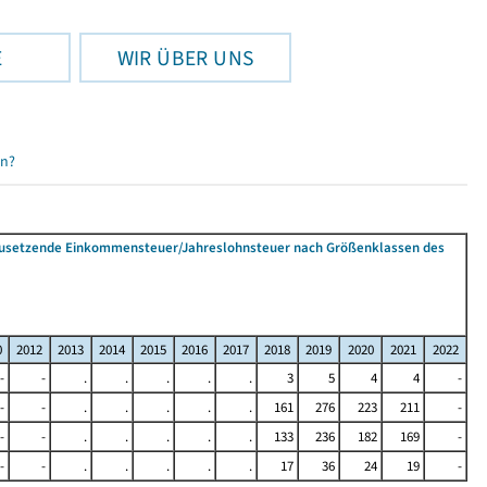
E
WIR ÜBER UNS
en?
tzusetzende Einkommensteuer/Jahreslohnsteuer nach Größenklassen des
0
2012
2013
2014
2015
2016
2017
2018
2019
2020
2021
2022
-
-
.
.
.
.
.
3
5
4
4
-
-
-
.
.
.
.
.
161
276
223
211
-
-
-
.
.
.
.
.
133
236
182
169
-
-
-
.
.
.
.
.
17
36
24
19
-