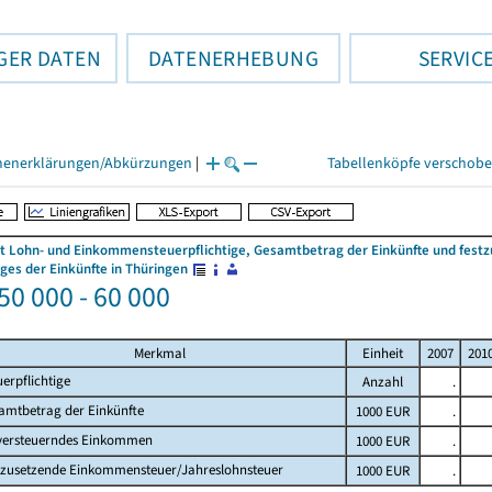
GER DATEN
DATENERHEBUNG
SERVIC
henerklärungen/Abkürzungen
|
Tabellenköpfe verschob
 Lohn- und Einkommensteuerpflichtige, Gesamtbetrag der Einkünfte und fes
es der Einkünfte in Thüringen
 50 000 - 60 000
Merkmal
Einheit
2007
201
uerpflichtige
Anzahl
.
amtbetrag der Einkünfte
1000 EUR
.
versteuerndes Einkommen
1000 EUR
.
tzusetzende Einkommensteuer/Jahreslohnsteuer
1000 EUR
.