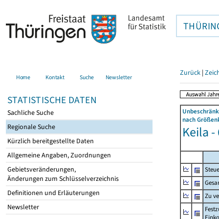
THÜRIN
Zurück
|
Zeic
Home
Kontakt
Suche
Newsletter
STATISTISCHE DATEN
Unbeschränkt
Sachliche Suche
nach Größenk
Regionale Suche
Keila -
Kürzlich bereitgestellte Daten
Allgemeine Angaben, Zuordnungen
Gebietsveränderungen,
Steue
Änderungen zum Schlüsselverzeichnis
Gesa
Definitionen und Erläuterungen
Zu v
Newsletter
Festz
Eink