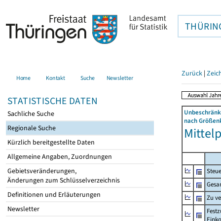
THÜRIN
Zurück
|
Zeic
Home
Kontakt
Suche
Newsletter
STATISTISCHE DATEN
Unbeschränkt
Sachliche Suche
nach Größenk
Regionale Suche
Mittelp
Kürzlich bereitgestellte Daten
Allgemeine Angaben, Zuordnungen
Gebietsveränderungen,
Steue
Änderungen zum Schlüsselverzeichnis
Gesa
Definitionen und Erläuterungen
Zu v
Newsletter
Festz
Eink