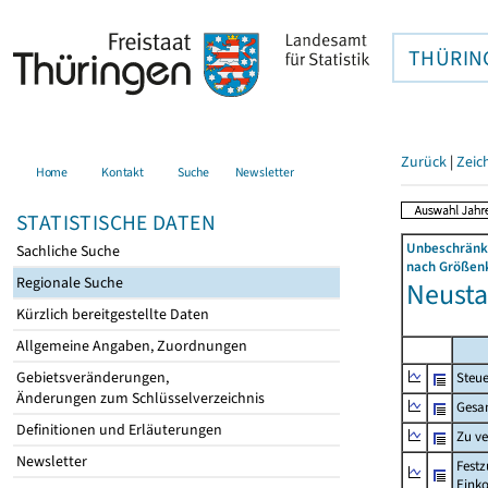
THÜRIN
Zurück
|
Zeic
Home
Kontakt
Suche
Newsletter
STATISTISCHE DATEN
Unbeschränkt
Sachliche Suche
nach Größenk
Regionale Suche
Neustad
Kürzlich bereitgestellte Daten
Allgemeine Angaben, Zuordnungen
Gebietsveränderungen,
Steue
Änderungen zum Schlüsselverzeichnis
Gesa
Definitionen und Erläuterungen
Zu v
Newsletter
Festz
Eink