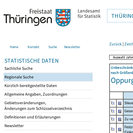
THÜRIN
Zurück
|
Zeic
Home
Kontakt
Suche
Newsletter
STATISTISCHE DATEN
Unbeschränkt
Sachliche Suche
nach Größenk
Regionale Suche
Oppurg 
Kürzlich bereitgestellte Daten
Allgemeine Angaben, Zuordnungen
Gebietsveränderungen,
Steue
Änderungen zum Schlüsselverzeichnis
Gesa
Definitionen und Erläuterungen
Zu v
Newsletter
Festz
Eink