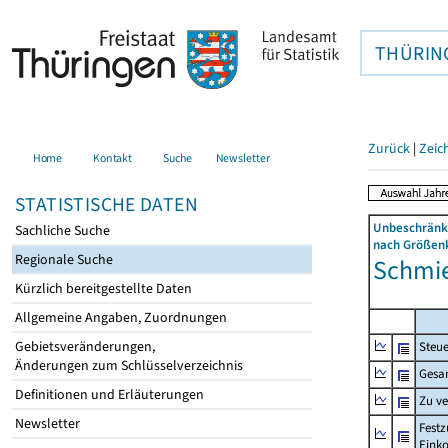
THÜRIN
Zurück
|
Zeic
Home
Kontakt
Suche
Newsletter
STATISTISCHE DATEN
Unbeschränkt
Sachliche Suche
nach Größenk
Regionale Suche
Schmier
Kürzlich bereitgestellte Daten
Allgemeine Angaben, Zuordnungen
Gebietsveränderungen,
Steue
Änderungen zum Schlüsselverzeichnis
Gesa
Definitionen und Erläuterungen
Zu v
Newsletter
Festz
Eink