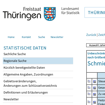
THÜRIN
Zurück
|
Zeic
Home
Kontakt
Suche
Newsletter
STATISTISCHE DATEN
Unbeschränkt
Sachliche Suche
nach Größenk
Regionale Suche
Schmier
Kürzlich bereitgestellte Daten
Allgemeine Angaben, Zuordnungen
Gebietsveränderungen,
Steue
Änderungen zum Schlüsselverzeichnis
Gesa
Definitionen und Erläuterungen
Zu v
Newsletter
Festz
Eink