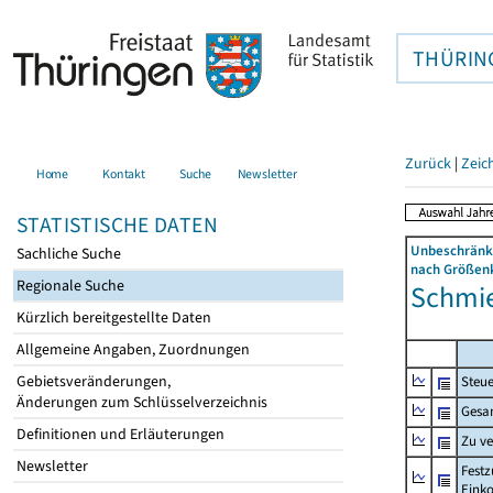
THÜRIN
Zurück
|
Zeic
Home
Kontakt
Suche
Newsletter
STATISTISCHE DATEN
Unbeschränkt
Sachliche Suche
nach Größenk
Regionale Suche
Schmier
Kürzlich bereitgestellte Daten
Allgemeine Angaben, Zuordnungen
Gebietsveränderungen,
Steue
Änderungen zum Schlüsselverzeichnis
Gesa
Definitionen und Erläuterungen
Zu v
Newsletter
Festz
Eink