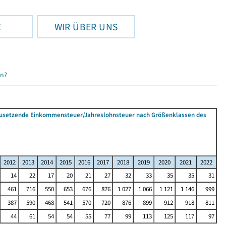
E
WIR ÜBER UNS
en?
tzusetzende Einkommensteuer/Jahreslohnsteuer nach Größenklassen des
2012
2013
2014
2015
2016
2017
2018
2019
2020
2021
2022
14
22
17
20
21
27
32
33
35
35
31
461
716
550
653
676
876
1 027
1 066
1 121
1 146
999
387
590
468
541
570
720
876
899
912
918
811
44
61
54
54
55
77
99
113
125
117
97