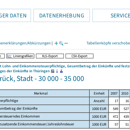
GER DATEN
DATENERHEBUNG
SERVIC
henerklärungen/Abkürzungen
|
Tabellenköpfe verschob
 Lohn- und Einkommensteuerpflichtige, Gesamtbetrag der Einkünfte und fes
es der Einkünfte in Thüringen
ück, Stadt - 30 000 - 35 000
Merkmal
Einheit
2007
2010
erpflichtige
Anzahl
17
16
amtbetrag der Einkünfte
1000 EUR
549
527
versteuerndes Einkommen
1000 EUR
472
439
tzusetzende Einkommensteuer/Jahreslohnsteuer
1000 EUR
57
51