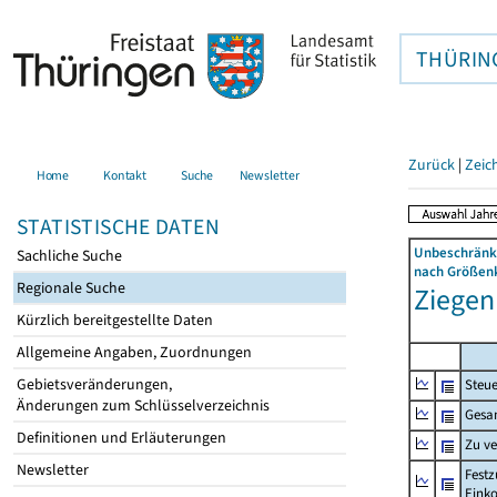
THÜRIN
Zurück
|
Zeic
Home
Kontakt
Suche
Newsletter
STATISTISCHE DATEN
Unbeschränkt
Sachliche Suche
nach Größenk
Regionale Suche
Ziegen
Kürzlich bereitgestellte Daten
Allgemeine Angaben, Zuordnungen
Gebietsveränderungen,
Steue
Änderungen zum Schlüsselverzeichnis
Gesa
Definitionen und Erläuterungen
Zu v
Newsletter
Festz
Eink