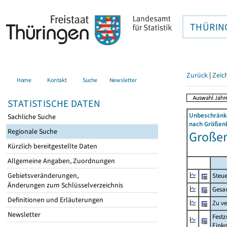
THÜRIN
Zurück
|
Zeic
Home
Kontakt
Suche
Newsletter
STATISTISCHE DATEN
Unbeschränkt
Sachliche Suche
nach Größenk
Regionale Suche
Großens
Kürzlich bereitgestellte Daten
Allgemeine Angaben, Zuordnungen
Gebietsveränderungen,
Steue
Änderungen zum Schlüsselverzeichnis
Gesa
Definitionen und Erläuterungen
Zu v
Newsletter
Festz
Eink