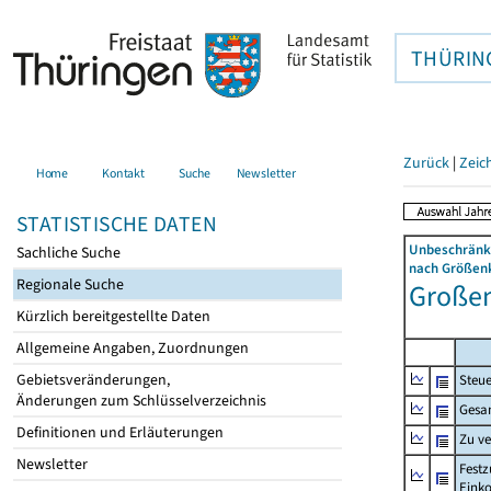
THÜRIN
Zurück
|
Zeic
Home
Kontakt
Suche
Newsletter
STATISTISCHE DATEN
Unbeschränkt
Sachliche Suche
nach Größenk
Regionale Suche
Großens
Kürzlich bereitgestellte Daten
Allgemeine Angaben, Zuordnungen
Gebietsveränderungen,
Steue
Änderungen zum Schlüsselverzeichnis
Gesa
Definitionen und Erläuterungen
Zu v
Newsletter
Festz
Eink