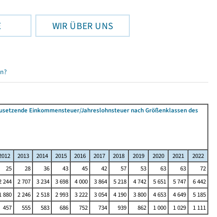
E
WIR ÜBER UNS
en?
tzusetzende Einkommensteuer/Jahreslohnsteuer nach Größenklassen des
2012
2013
2014
2015
2016
2017
2018
2019
2020
2021
2022
25
28
36
43
45
42
57
53
63
63
72
2 244
2 707
3 234
3 698
4 000
3 864
5 218
4 742
5 651
5 747
6 442
1 880
2 246
2 518
2 993
3 222
3 054
4 190
3 800
4 653
4 649
5 185
457
555
583
686
752
734
939
862
1 000
1 029
1 111