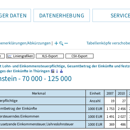
GER DATEN
DATENERHEBUNG
SERVIC
henerklärungen/Abkürzungen
|
Tabellenköpfe verschob
 Lohn- und Einkommensteuerpflichtige, Gesamtbetrag der Einkünfte und fes
es der Einkünfte in Thüringen
stein - 70 000 - 125 000
Merkmal
Einheit
2007
2010
erpflichtige
Anzahl
19
27
mtbetrag der Einkünfte
1000 EUR
1 753
2 456
ersteuerndes Einkommen
1000 EUR
1 491
2 027
zusetzende Einkommensteuer/Jahreslohnsteuer
1000 EUR
369
486