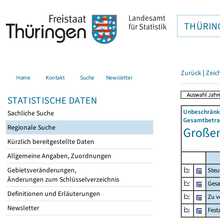
THÜRIN
Zurück
|
Zeic
Home
Kontakt
Suche
Newsletter
STATISTISCHE DATEN
Unbeschränkt
Sachliche Suche
Gesamtbetrag
Regionale Suche
Großen
Kürzlich bereitgestellte Daten
Allgemeine Angaben, Zuordnungen
Gebietsveränderungen,
Steu
Änderungen zum Schlüsselverzeichnis
Gesa
Definitionen und Erläuterungen
Zu v
Newsletter
Fest