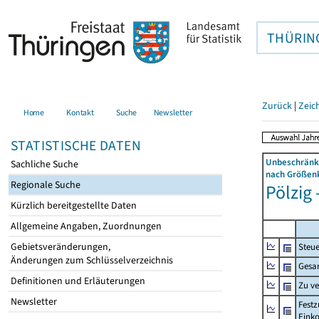
THÜRIN
Zurück
|
Zeic
Home
Kontakt
Suche
Newsletter
STATISTISCHE DATEN
Unbeschränkt
Sachliche Suche
nach Größenk
Regionale Suche
Pölzig 
Kürzlich bereitgestellte Daten
Allgemeine Angaben, Zuordnungen
Gebietsveränderungen,
Steue
Änderungen zum Schlüsselverzeichnis
Gesa
Definitionen und Erläuterungen
Zu v
Newsletter
Festz
Eink