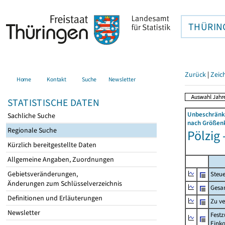
THÜRIN
Zurück
|
Zeic
Home
Kontakt
Suche
Newsletter
STATISTISCHE DATEN
Unbeschränkt
Sachliche Suche
nach Größenk
Regionale Suche
Pölzig 
Kürzlich bereitgestellte Daten
Allgemeine Angaben, Zuordnungen
Gebietsveränderungen,
Steue
Änderungen zum Schlüsselverzeichnis
Gesa
Definitionen und Erläuterungen
Zu v
Newsletter
Festz
Eink