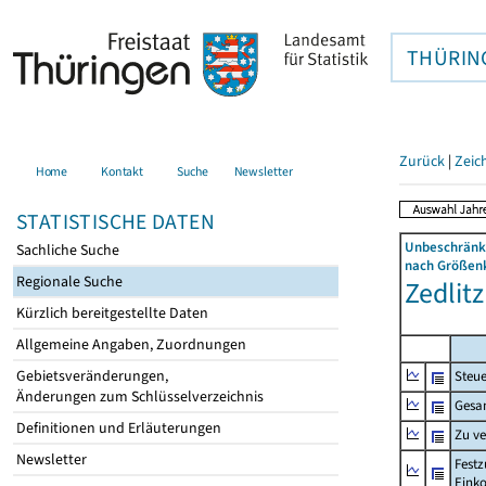
THÜRIN
Zurück
|
Zeic
Home
Kontakt
Suche
Newsletter
STATISTISCHE DATEN
Unbeschränkt
Sachliche Suche
nach Größenk
Regionale Suche
Zedlitz
Kürzlich bereitgestellte Daten
Allgemeine Angaben, Zuordnungen
Gebietsveränderungen,
Steue
Änderungen zum Schlüsselverzeichnis
Gesa
Definitionen und Erläuterungen
Zu v
Newsletter
Festz
Eink