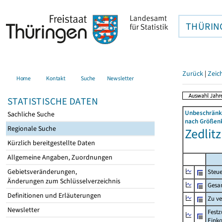
THÜRIN
Zurück
|
Zeic
Home
Kontakt
Suche
Newsletter
STATISTISCHE DATEN
Unbeschränkt
Sachliche Suche
nach Größenk
Regionale Suche
Zedlitz
Kürzlich bereitgestellte Daten
Allgemeine Angaben, Zuordnungen
Gebietsveränderungen,
Steue
Änderungen zum Schlüsselverzeichnis
Gesa
Definitionen und Erläuterungen
Zu v
Newsletter
Festz
Eink