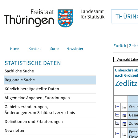
THÜRIN
Zurück
|
Zeic
Home
Kontakt
Suche
Newsletter
STATISTISCHE DATEN
Unbeschränkt
Sachliche Suche
nach Größenk
Regionale Suche
Zedlitz
Kürzlich bereitgestellte Daten
Allgemeine Angaben, Zuordnungen
Gebietsveränderungen,
Steue
Änderungen zum Schlüsselverzeichnis
Gesa
Definitionen und Erläuterungen
Zu v
Newsletter
Festz
Eink