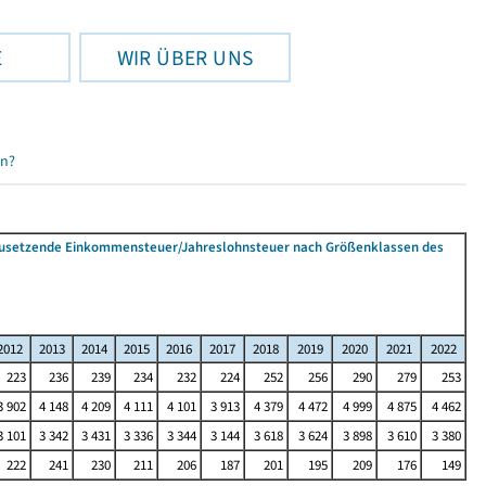
E
WIR ÜBER UNS
en?
tzusetzende Einkommensteuer/Jahreslohnsteuer nach Größenklassen des
2012
2013
2014
2015
2016
2017
2018
2019
2020
2021
2022
223
236
239
234
232
224
252
256
290
279
253
3 902
4 148
4 209
4 111
4 101
3 913
4 379
4 472
4 999
4 875
4 462
3 101
3 342
3 431
3 336
3 344
3 144
3 618
3 624
3 898
3 610
3 380
222
241
230
211
206
187
201
195
209
176
149