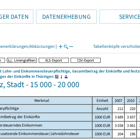
GER DATEN
DATENERHEBUNG
SERVIC
henerklärungen/Abkürzungen
|
Tabellenköpfe verschob
 Lohn- und Einkommensteuerpflichtige, Gesamtbetrag der Einkünfte und fes
es der Einkünfte in Thüringen
, Stadt - 15 000 - 20 000
Merkmal
Einheit
2007
2010
erpflichtige
Anzahl
212
220
mtbetrag der Einkünfte
1000 EUR
3 689
3 837
ersteuerndes Einkommen
1000 EUR
3 038
3 061
zusetzende Einkommensteuer/Jahreslohnsteuer
1000 EUR
204
196