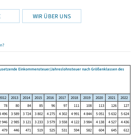
E
WIR ÜBER UNS
en?
tzusetzende Einkommensteuer/Jahreslohnsteuer nach Größenklassen des
2012
2013
2014
2015
2016
2017
2018
2019
2020
2021
2022
78
80
84
85
96
97
111
108
113
126
127
3 496
3 589
3 724
3 802
4 275
4 302
4 991
4 844
5 051
5 632
5 624
2 946
2 985
3 121
3 233
3 579
3 558
4 122
3 984
4 138
4 527
4 436
479
446
471
519
525
531
594
582
604
645
612