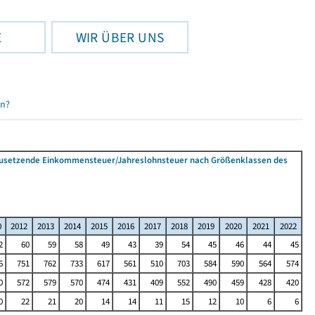
E
WIR ÜBER UNS
en?
tzusetzende Einkommensteuer/Jahreslohnsteuer nach Größenklassen des
0
2012
2013
2014
2015
2016
2017
2018
2019
2020
2021
2022
2
60
59
58
49
43
39
54
45
46
44
45
6
751
762
733
617
561
510
703
584
590
564
574
0
572
579
570
474
431
409
552
490
459
428
420
0
22
21
20
14
14
11
15
12
10
6
6