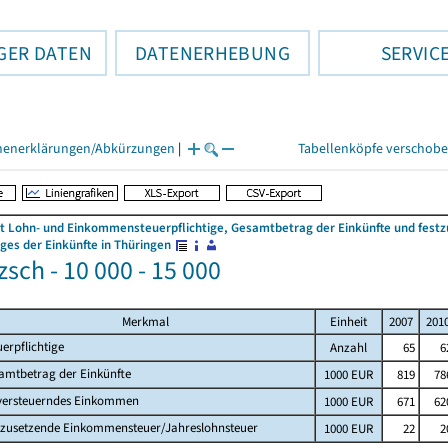
GER DATEN
DATENERHEBUNG
SERVIC
henerklärungen/Abkürzungen
|
Tabellenköpfe verschob
 Lohn- und Einkommensteuerpflichtige, Gesamtbetrag der Einkünfte und fes
es der Einkünfte in Thüringen
zsch - 10 000 - 15 000
Merkmal
Einheit
2007
201
uerpflichtige
Anzahl
65
6
amtbetrag der Einkünfte
1000 EUR
819
78
versteuerndes Einkommen
1000 EUR
671
62
tzusetzende Einkommensteuer/Jahreslohnsteuer
1000 EUR
22
2