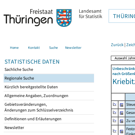
THÜRIN
Zurück
|
Zeic
Home
Kontakt
Suche
Newsletter
STATISTISCHE DATEN
Unbeschränkt
Sachliche Suche
nach Größenk
Regionale Suche
Kriebit
Kürzlich bereitgestellte Daten
Allgemeine Angaben, Zuordnungen
Gebietsveränderungen,
Steue
Änderungen zum Schlüsselverzeichnis
Gesa
Definitionen und Erläuterungen
Zu v
Newsletter
Festz
Eink