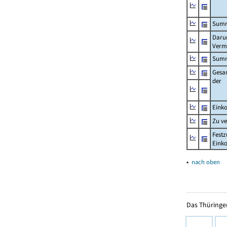
Summ
Darun
Verm
Summ
Gesa
der
Eink
Zu v
Festz
Eink
▴
nach oben
Das Thüringer