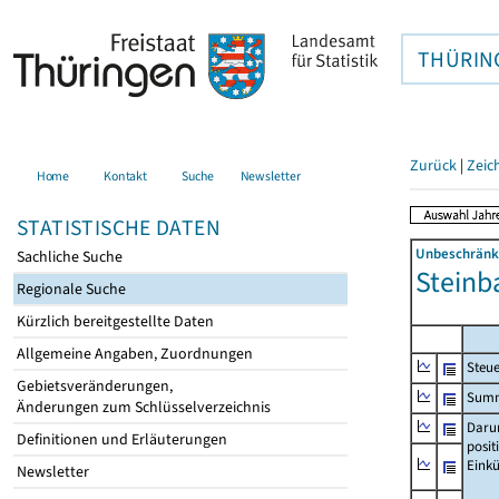
THÜRIN
Zurück
|
Zeic
Home
Kontakt
Suche
Newsletter
STATISTISCHE DATEN
Unbeschränkt
Sachliche Suche
Steinb
Regionale Suche
Kürzlich bereitgestellte Daten
Allgemeine Angaben, Zuordnungen
Steue
Gebietsveränderungen,
Summe
Änderungen zum Schlüsselverzeichnis
Daru
Definitionen und Erläuterungen
posit
Einkü
Newsletter