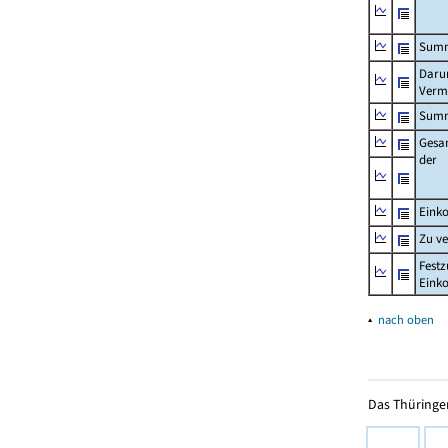
Summ
Darun
Verm
Summ
Gesa
der
Eink
Zu v
Festz
Eink
▴
nach oben
Das Thüringer