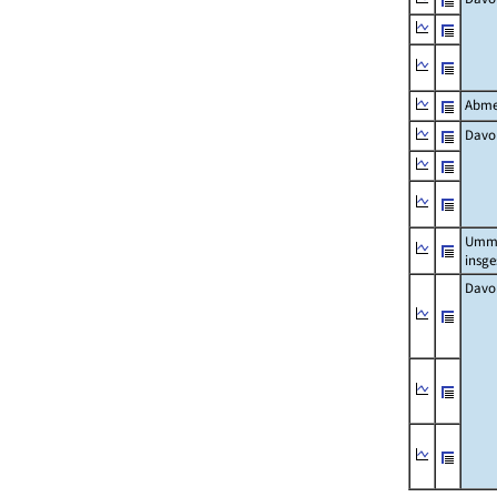
Abme
Davo
Umm
insg
Davo