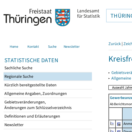
THÜRIN
Zurück
|
Zeic
Home
Kontakt
Suche
Newsletter
Kreisfr
STATISTISCHE DATEN
Sachliche Suche
▸
Gebietsverä
Regionale Suche
▸
Allgemeine
Kürzlich bereitgestellte Daten
Allgemeine Angaben, Zuordnungen
Gewerbeanze
Gebietsveränderungen,
Ab Berichtsmon
Änderungen zum Schlüsselverzeichnis
Definitionen und Erläuterungen
Anme
Newsletter
Davo