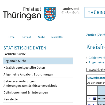
THÜRIN
Zurück
|
Zeic
Home
Kontakt
Suche
Newsletter
Kreisfr
STATISTISCHE DATEN
Sachliche Suche
▸
Gebietsverä
Regionale Suche
▸
Allgemeine
Kürzlich bereitgestellte Daten
Allgemeine Angaben, Zuordnungen
Gewerbeanze
Gebietsveränderungen,
Ab Berichtsmon
Änderungen zum Schlüsselverzeichnis
Definitionen und Erläuterungen
Anme
Newsletter
Davo