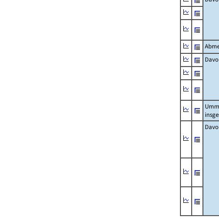
Abme
Davo
Umm
insg
Davo