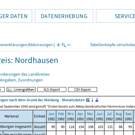
GER DATEN
DATENERHEBUNG
SERVIC
henerklärungen/Abkürzungen
|
Tabellenköpfe verschob
eis: Nordhausen
änderungen des Landkreises
 Angaben, Zuordnungen
igen nach dem Grund der Meldung - Monatsdaten
at September 2006 wird gemäß "Ersten Gesetz zum Abbau bürokratischer Hemmnisse insbesonde
Jan
Feb
Mrz
Apr
Mai
Jun
Jul
Aug
Sep
Merkmal
Einheit
1992
1992
1992
1992
1992
1992
1992
1992
1992
ldungen insgesamt
Anzahl
99
90
118
154
108
103
131
88
95
n
Neuerrichtungen
Anzahl
.
.
.
.
.
.
.
.
.