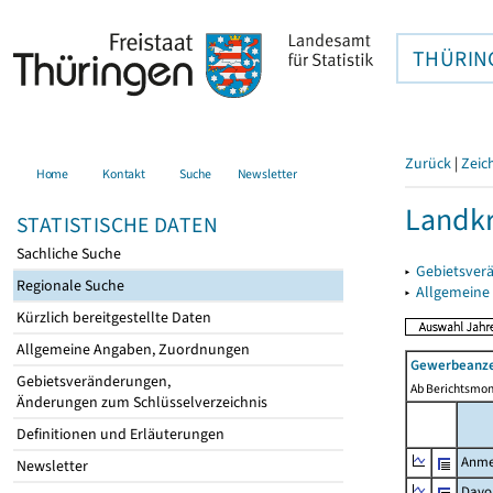
THÜRIN
Zurück
|
Zeic
Home
Kontakt
Suche
Newsletter
Landkr
STATISTISCHE DATEN
Sachliche Suche
▸
Gebietsver
Regionale Suche
▸
Allgemeine
Kürzlich bereitgestellte Daten
Allgemeine Angaben, Zuordnungen
Gewerbeanze
Gebietsveränderungen,
Ab Berichtsmon
Änderungen zum Schlüsselverzeichnis
Definitionen und Erläuterungen
Anme
Newsletter
Davo