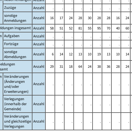
Zuzüge
Anzahl
.
.
.
.
.
.
.
.
.
sonstige
Anzahl
16
17
24
28
30
28
28
16
24
Anmeldungen
ldungen insgesamt
Anzahl
58
51
52
81
55
95
70
40
60
n
Aufgaben
Anzahl
.
.
.
.
.
.
.
.
.
Fortzüge
Anzahl
.
.
.
.
.
.
.
.
.
sonstige
Anzahl
6
14
12
13
10
19
13
10
14
Abmeldungen
eldungen
Anzahl
29
31
18
64
24
38
36
28
24
esamt
n
Veränderungen
(Änderungen
Anzahl
.
.
.
.
.
.
.
.
.
und/oder
Erweiterungen)
Verlegungen
(innerhalb der
Anzahl
.
.
.
.
.
.
.
.
.
Gemeinde)
Veränderungen
und gleichzeitige
Anzahl
.
.
.
.
.
.
.
.
.
Verlegungen