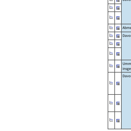
Abme
Davo
Umm
insg
Davo