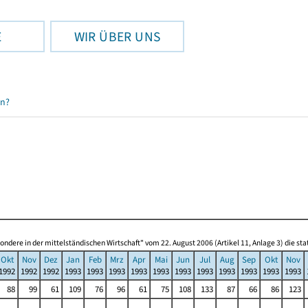
E
WIR ÜBER UNS
en?
re in der mittelständischen Wirtschaft" vom 22. August 2006 (Artikel 11, Anlage 3) die s
Okt
Nov
Dez
Jan
Feb
Mrz
Apr
Mai
Jun
Jul
Aug
Sep
Okt
Nov
1992
1992
1992
1993
1993
1993
1993
1993
1993
1993
1993
1993
1993
1993
88
99
61
109
76
96
61
75
108
133
87
66
86
123
.
.
.
.
.
.
.
.
.
.
.
.
.
.