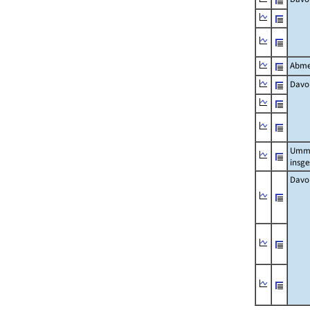
Abme
Davo
Umm
insg
Davo