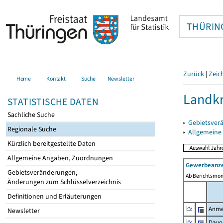
THÜRIN
Zurück
|
Zeic
Home
Kontakt
Suche
Newsletter
Landkr
STATISTISCHE DATEN
Sachliche Suche
▸
Gebietsver
Regionale Suche
▸
Allgemeine
Kürzlich bereitgestellte Daten
Allgemeine Angaben, Zuordnungen
Gewerbeanze
Gebietsveränderungen,
Ab Berichtsmon
Änderungen zum Schlüsselverzeichnis
Definitionen und Erläuterungen
Anme
Newsletter
Davo