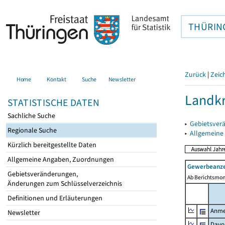
THÜRIN
Zurück
|
Zeic
Home
Kontakt
Suche
Newsletter
Landkr
STATISTISCHE DATEN
Sachliche Suche
▸
Gebietsver
Regionale Suche
▸
Allgemeine
Kürzlich bereitgestellte Daten
Allgemeine Angaben, Zuordnungen
Gewerbeanze
Gebietsveränderungen,
Ab Berichtsmon
Änderungen zum Schlüsselverzeichnis
Definitionen und Erläuterungen
Anme
Newsletter
Davo