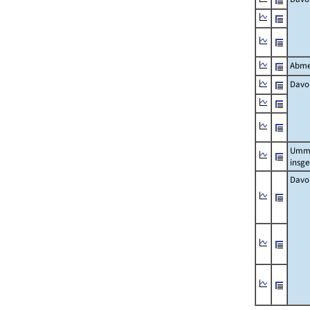
Abme
Davo
Umm
insg
Davo