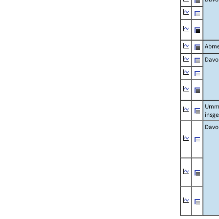
Abme
Davo
Umm
insg
Davo