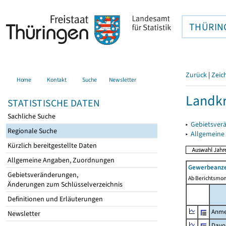
THÜRIN
Zurück
|
Zeic
Home
Kontakt
Suche
Newsletter
Landkr
STATISTISCHE DATEN
Sachliche Suche
▸
Gebietsver
Regionale Suche
▸
Allgemeine
Kürzlich bereitgestellte Daten
Allgemeine Angaben, Zuordnungen
Gewerbeanze
Gebietsveränderungen,
Ab Berichtsmon
Änderungen zum Schlüsselverzeichnis
Definitionen und Erläuterungen
Anme
Newsletter
Davo