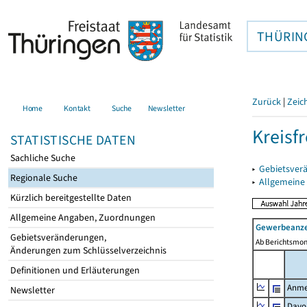
THÜRIN
Zurück
|
Zeic
Home
Kontakt
Suche
Newsletter
Kreisfr
STATISTISCHE DATEN
Sachliche Suche
▸
Gebietsverä
Regionale Suche
▸
Allgemeine
Kürzlich bereitgestellte Daten
Allgemeine Angaben, Zuordnungen
Gewerbeanze
Gebietsveränderungen,
Ab Berichtsmon
Änderungen zum Schlüsselverzeichnis
Definitionen und Erläuterungen
Anme
Newsletter
Davo