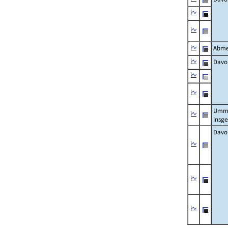
Abme
Davo
Umm
insg
Davo