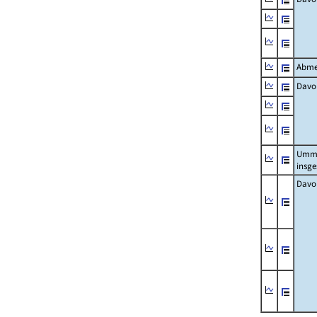
Abme
Davo
Umm
insg
Davo