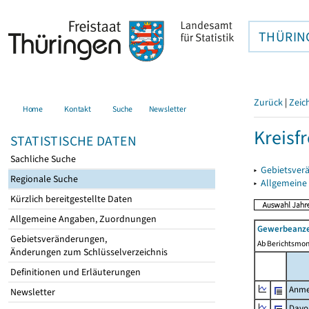
THÜRIN
Zurück
|
Zeic
Home
Kontakt
Suche
Newsletter
Kreisfr
STATISTISCHE DATEN
Sachliche Suche
▸
Gebietsverä
Regionale Suche
▸
Allgemeine
Kürzlich bereitgestellte Daten
Allgemeine Angaben, Zuordnungen
Gewerbeanze
Gebietsveränderungen,
Ab Berichtsmon
Änderungen zum Schlüsselverzeichnis
Definitionen und Erläuterungen
Anme
Newsletter
Davo