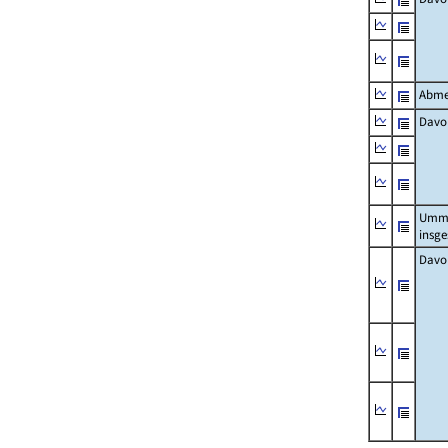
Abme
Davo
Umm
insg
Davo