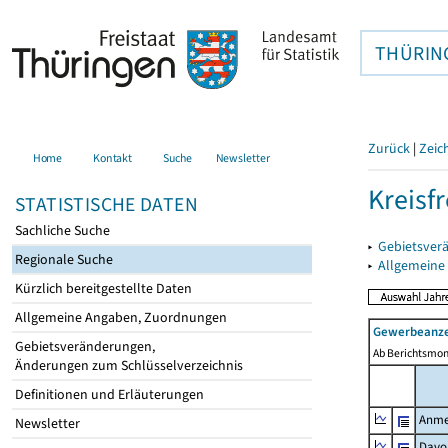
THÜRIN
Zurück
|
Zeic
Home
Kontakt
Suche
Newsletter
Kreisfr
STATISTISCHE DATEN
Sachliche Suche
▸
Gebietsverä
Regionale Suche
▸
Allgemeine
Kürzlich bereitgestellte Daten
Allgemeine Angaben, Zuordnungen
Gewerbeanze
Gebietsveränderungen,
Ab Berichtsmon
Änderungen zum Schlüsselverzeichnis
Definitionen und Erläuterungen
Anme
Newsletter
Davo