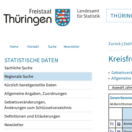
THÜRIN
Zurück
|
Zeic
Home
Kontakt
Suche
Newsletter
Kreisfr
STATISTISCHE DATEN
Sachliche Suche
▸
Gebietsverä
Regionale Suche
▸
Allgemeine
Kürzlich bereitgestellte Daten
Allgemeine Angaben, Zuordnungen
Gewerbeanze
Gebietsveränderungen,
Ab Berichtsmon
Änderungen zum Schlüsselverzeichnis
Definitionen und Erläuterungen
Anme
Newsletter
Davo