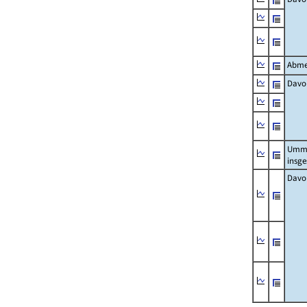
Abme
Davo
Umm
insg
Davo