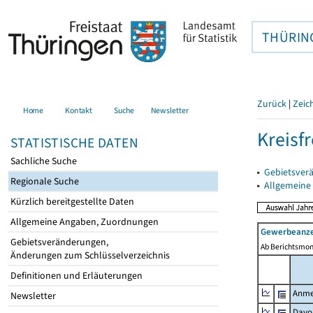
THÜRIN
Zurück
|
Zeic
Home
Kontakt
Suche
Newsletter
Kreisfr
STATISTISCHE DATEN
Sachliche Suche
▸
Gebietsverä
Regionale Suche
▸
Allgemeine
Kürzlich bereitgestellte Daten
Allgemeine Angaben, Zuordnungen
Gewerbeanze
Gebietsveränderungen,
Ab Berichtsmon
Änderungen zum Schlüsselverzeichnis
Definitionen und Erläuterungen
Anme
Newsletter
Davo