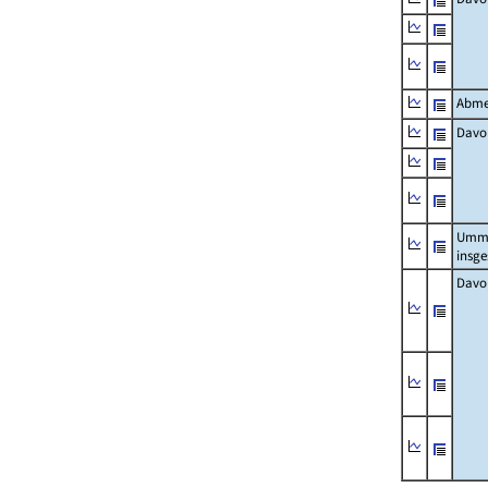
Abme
Davo
Umm
insg
Davo