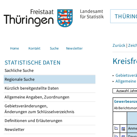
THÜRIN
Zurück
|
Zeic
Home
Kontakt
Suche
Newsletter
Kreisfr
STATISTISCHE DATEN
Sachliche Suche
▸
Gebietsverä
Regionale Suche
▸
Allgemeine
Kürzlich bereitgestellte Daten
Allgemeine Angaben, Zuordnungen
Gewerbeanze
Gebietsveränderungen,
Ab Berichtsmon
Änderungen zum Schlüsselverzeichnis
Definitionen und Erläuterungen
Anme
Newsletter
Davo