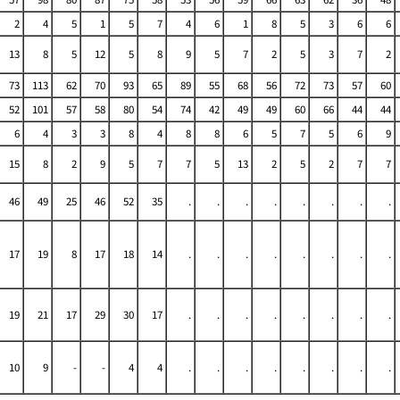
2
4
5
1
5
7
4
6
1
8
5
3
6
6
13
8
5
12
5
8
9
5
7
2
5
3
7
2
73
113
62
70
93
65
89
55
68
56
72
73
57
60
52
101
57
58
80
54
74
42
49
49
60
66
44
44
6
4
3
3
8
4
8
8
6
5
7
5
6
9
15
8
2
9
5
7
7
5
13
2
5
2
7
7
46
49
25
46
52
35
.
.
.
.
.
.
.
.
17
19
8
17
18
14
.
.
.
.
.
.
.
.
19
21
17
29
30
17
.
.
.
.
.
.
.
.
10
9
-
-
4
4
.
.
.
.
.
.
.
.