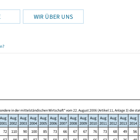
E
WIR ÜBER UNS
en?
re in der mittelständischen Wirtschaft" vom 22. August 2006 (Artikel 11, Anlage 3) die s
Aug
Aug
Aug
Aug
Aug
Aug
Aug
Aug
Aug
Aug
Aug
Aug
Aug
Aug
2001
2002
2003
2004
2005
2006
2007
2008
2009
2010
2011
2012
2013
2014
72
110
90
100
85
73
66
67
67
76
73
68
49
56
57
98
80
87
75
58
53
56
59
66
63
62
36
48