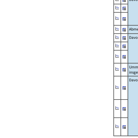
Abme
Davo
Umm
insg
Davo