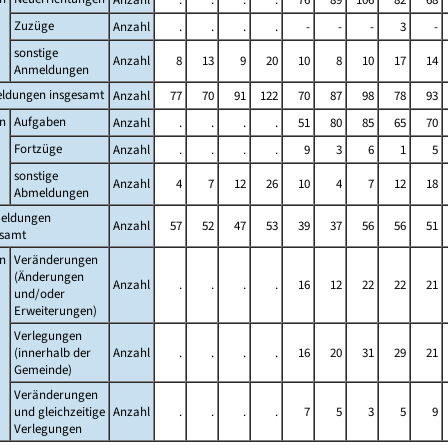
Zuzüge
Anzahl
.
.
.
.
-
-
-
3
-
sonstige
Anzahl
8
13
9
20
10
8
10
17
14
Anmeldungen
ldungen insgesamt
Anzahl
77
70
91
122
70
87
98
78
93
n
Aufgaben
Anzahl
.
.
.
.
51
80
85
65
70
Fortzüge
Anzahl
.
.
.
.
9
3
6
1
5
sonstige
Anzahl
4
7
12
26
10
4
7
12
18
Abmeldungen
eldungen
Anzahl
57
52
47
53
39
37
56
56
51
esamt
n
Veränderungen
(Änderungen
Anzahl
.
.
.
.
16
12
22
22
21
und/oder
Erweiterungen)
Verlegungen
(innerhalb der
Anzahl
.
.
.
.
16
20
31
29
21
Gemeinde)
Veränderungen
und gleichzeitige
Anzahl
.
.
.
.
7
5
3
5
9
Verlegungen