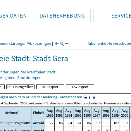
GER DATEN
DATENERHEBUNG
SERVIC
henerklärungen/Abkürzungen
|
Tabellenköpfe verschob
eie Stadt: Stadt Gera
nderungen der kreisfreien Stadt
 Angaben, Zuordnungen
igen nach dem Grund der Meldung - Monatsdaten
at September 2006 wird gemäß "Ersten Gesetz zum Abbau bürokratischer Hemmnisse insbesonde
Aug
Aug
Aug
Aug
Aug
Aug
Aug
Aug
Aug
Merkmal
Einheit
1992
1993
1994
1995
1996
1997
1998
1999
2000
ldungen insgesamt
Anzahl
122
86
84
124
86
97
116
102
82
n
Neuerrichtungen
Anzahl
.
.
.
.
76
89
106
82
68