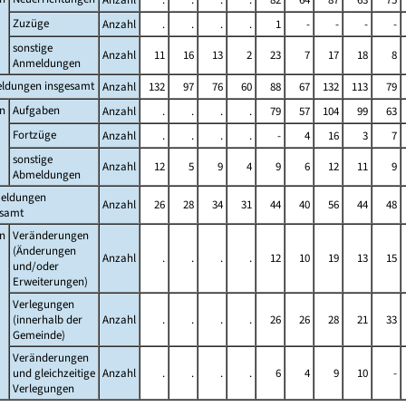
Zuzüge
Anzahl
.
.
.
.
1
-
-
-
-
sonstige
Anzahl
11
16
13
2
23
7
17
18
8
Anmeldungen
ldungen insgesamt
Anzahl
132
97
76
60
88
67
132
113
79
n
Aufgaben
Anzahl
.
.
.
.
79
57
104
99
63
Fortzüge
Anzahl
.
.
.
.
-
4
16
3
7
sonstige
Anzahl
12
5
9
4
9
6
12
11
9
Abmeldungen
eldungen
Anzahl
26
28
34
31
44
40
56
44
48
esamt
n
Veränderungen
(Änderungen
Anzahl
.
.
.
.
12
10
19
13
15
und/oder
Erweiterungen)
Verlegungen
(innerhalb der
Anzahl
.
.
.
.
26
26
28
21
33
Gemeinde)
Veränderungen
und gleichzeitige
Anzahl
.
.
.
.
6
4
9
10
-
Verlegungen