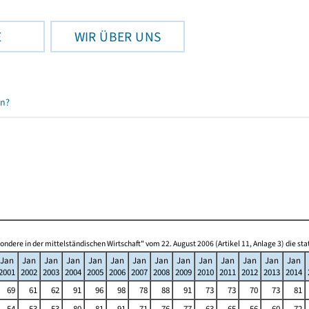
E
WIR ÜBER UNS
en?
re in der mittelständischen Wirtschaft" vom 22. August 2006 (Artikel 11, Anlage 3) die s
Jan
Jan
Jan
Jan
Jan
Jan
Jan
Jan
Jan
Jan
Jan
Jan
Jan
Jan
2001
2002
2003
2004
2005
2006
2007
2008
2009
2010
2011
2012
2013
2014
69
61
62
91
96
98
78
88
91
73
73
70
73
81
54
53
53
80
81
91
71
76
77
63
65
56
60
72