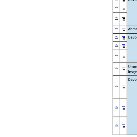
Abme
Davo
Umm
insg
Davo