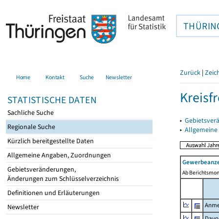
THÜRIN
Zurück
|
Zeic
Home
Kontakt
Suche
Newsletter
Kreisfr
STATISTISCHE DATEN
Sachliche Suche
▸
Gebietsverä
Regionale Suche
▸
Allgemeine
Kürzlich bereitgestellte Daten
Allgemeine Angaben, Zuordnungen
Gewerbeanze
Gebietsveränderungen,
Ab Berichtsmon
Änderungen zum Schlüsselverzeichnis
Definitionen und Erläuterungen
Anme
Newsletter
Davo