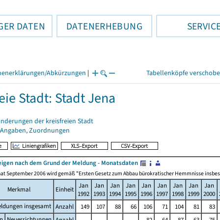
GER DATEN
DATENERHEBUNG
SERVIC
henerklärungen/Abkürzungen
|
Tabellenköpfe verschob
eie Stadt: Stadt Jena
nderungen der kreisfreien Stadt
 Angaben, Zuordnungen
igen nach dem Grund der Meldung - Monatsdaten
at September 2006 wird gemäß "Ersten Gesetz zum Abbau bürokratischer Hemmnisse insbesonde
Jan
Jan
Jan
Jan
Jan
Jan
Jan
Jan
Jan
Merkmal
Einheit
1992
1993
1994
1995
1996
1997
1998
1999
2000
ldungen insgesamt
Anzahl
149
107
88
66
106
71
104
81
83
n
Neuerrichtungen
Anzahl
.
.
.
.
82
64
87
63
75