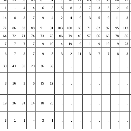
1
-
4
4
6
3
5
8
5
7
3
5
2
6
14
8
5
7
9
4
2
4
9
3
5
9
11
3
77
86
83
88
91
91
103
100
69
71
82
92
95
112
64
72
71
74
73
78
86
79
49
57
66
66
78
86
7
7
7
7
9
10
14
19
9
11
9
19
9
23
6
7
5
7
9
3
3
2
11
3
7
7
8
3
30
43
35
20
36
38
.
.
.
.
.
.
.
.
8
16
3
6
15
12
.
.
.
.
.
.
.
.
19
26
31
14
18
25
.
.
.
.
.
.
.
.
3
1
1
-
3
1
.
.
.
.
.
.
.
.