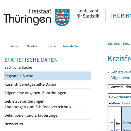
THÜRIN
Zurück
|
Zeic
Home
Kontakt
Suche
Newsletter
Kreisfr
STATISTISCHE DATEN
Sachliche Suche
▸
Gebietsverä
Regionale Suche
▸
Allgemeine
Kürzlich bereitgestellte Daten
Allgemeine Angaben, Zuordnungen
Gewerbeanze
Gebietsveränderungen,
Ab Berichtsmon
Änderungen zum Schlüsselverzeichnis
Definitionen und Erläuterungen
Anme
Newsletter
Davo