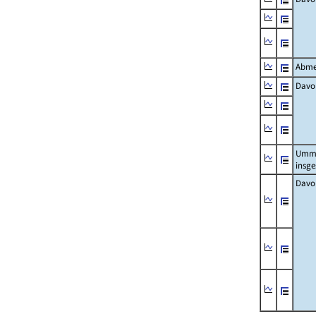
Abme
Davo
Umm
insg
Davo