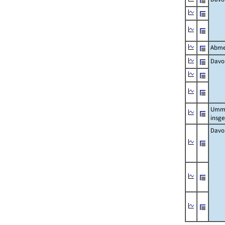
Abme
Davo
Umm
insg
Davo