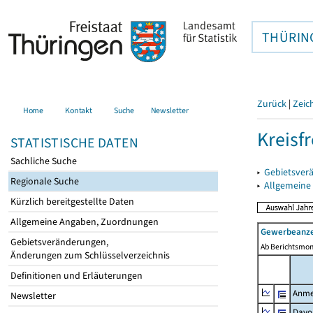
THÜRIN
Zurück
|
Zeic
Home
Kontakt
Suche
Newsletter
Kreisfr
STATISTISCHE DATEN
Sachliche Suche
▸
Gebietsverä
Regionale Suche
▸
Allgemeine
Kürzlich bereitgestellte Daten
Allgemeine Angaben, Zuordnungen
Gewerbeanze
Gebietsveränderungen,
Ab Berichtsmon
Änderungen zum Schlüsselverzeichnis
Definitionen und Erläuterungen
Anme
Newsletter
Davo