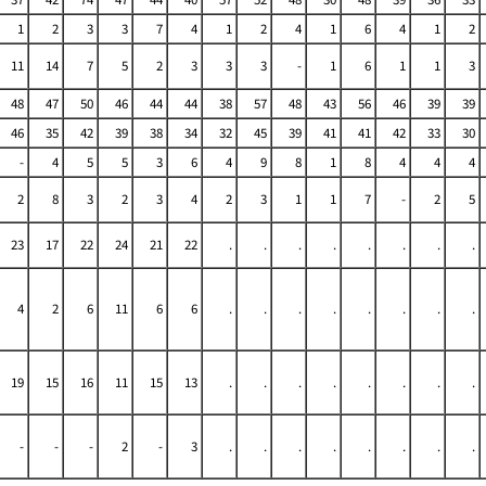
1
2
3
3
7
4
1
2
4
1
6
4
1
2
11
14
7
5
2
3
3
3
-
1
6
1
1
3
48
47
50
46
44
44
38
57
48
43
56
46
39
39
46
35
42
39
38
34
32
45
39
41
41
42
33
30
-
4
5
5
3
6
4
9
8
1
8
4
4
4
2
8
3
2
3
4
2
3
1
1
7
-
2
5
23
17
22
24
21
22
.
.
.
.
.
.
.
.
4
2
6
11
6
6
.
.
.
.
.
.
.
.
19
15
16
11
15
13
.
.
.
.
.
.
.
.
-
-
-
2
-
3
.
.
.
.
.
.
.
.