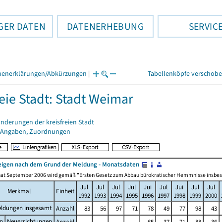
GER DATEN
DATENERHEBUNG
SERVIC
henerklärungen/Abkürzungen
|
Tabellenköpfe verschob
reie Stadt: Stadt Weimar
nderungen der kreisfreien Stadt
 Angaben, Zuordnungen
igen nach dem Grund der Meldung - Monatsdaten
at September 2006 wird gemäß "Ersten Gesetz zum Abbau bürokratischer Hemmnisse insbesonde
Jul
Jul
Jul
Jul
Jui
Jul
Jui
Jul
Jul
Merkmal
Einheit
1992
1993
1994
1995
1996
1997
1998
1999
2000
ldungen insgesamt
Anzahl
83
56
97
71
78
49
77
98
43
n
Neuerrichtungen
Anzahl
.
.
.
.
65
37
71
88
36