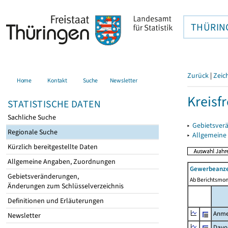
THÜRIN
Zurück
|
Zeic
Home
Kontakt
Suche
Newsletter
Kreisf
STATISTISCHE DATEN
Sachliche Suche
▸
Gebietsverä
Regionale Suche
▸
Allgemeine
Kürzlich bereitgestellte Daten
Allgemeine Angaben, Zuordnungen
Gewerbeanze
Gebietsveränderungen,
Ab Berichtsmon
Änderungen zum Schlüsselverzeichnis
Definitionen und Erläuterungen
Anme
Newsletter
Davo