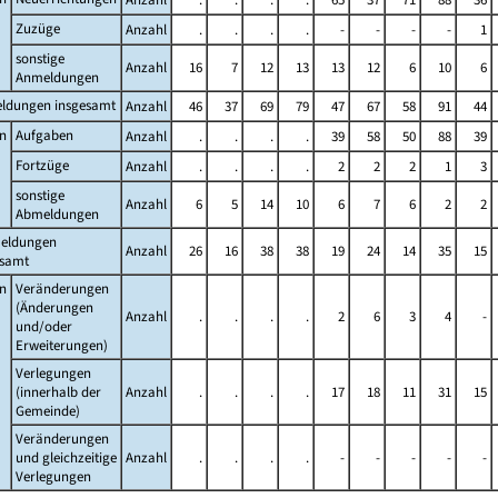
Zuzüge
Anzahl
.
.
.
.
-
-
-
-
1
sonstige
Anzahl
16
7
12
13
13
12
6
10
6
Anmeldungen
ldungen insgesamt
Anzahl
46
37
69
79
47
67
58
91
44
n
Aufgaben
Anzahl
.
.
.
.
39
58
50
88
39
Fortzüge
Anzahl
.
.
.
.
2
2
2
1
3
sonstige
Anzahl
6
5
14
10
6
7
6
2
2
Abmeldungen
eldungen
Anzahl
26
16
38
38
19
24
14
35
15
esamt
n
Veränderungen
(Änderungen
Anzahl
.
.
.
.
2
6
3
4
-
und/oder
Erweiterungen)
Verlegungen
(innerhalb der
Anzahl
.
.
.
.
17
18
11
31
15
Gemeinde)
Veränderungen
und gleichzeitige
Anzahl
.
.
.
.
-
-
-
-
-
Verlegungen