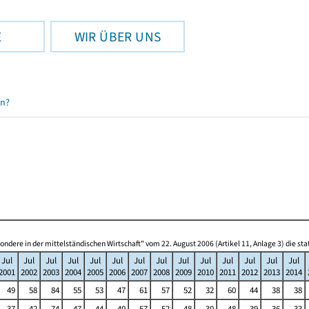
E
WIR ÜBER UNS
en?
re in der mittelständischen Wirtschaft" vom 22. August 2006 (Artikel 11, Anlage 3) die s
Jul
Jul
Jul
Jul
Jul
Jul
Jul
Jul
Jul
Jul
Jul
Jul
Jul
Jul
2001
2002
2003
2004
2005
2006
2007
2008
2009
2010
2011
2012
2013
2014
49
58
84
55
53
47
61
57
52
32
60
44
38
38
37
42
74
47
44
40
57
52
48
30
48
39
36
33