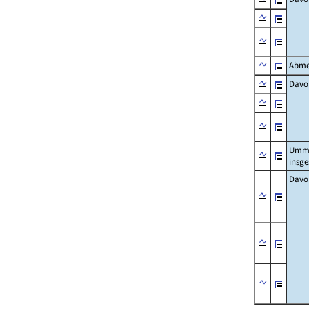
Abme
Davo
Umm
insg
Davo