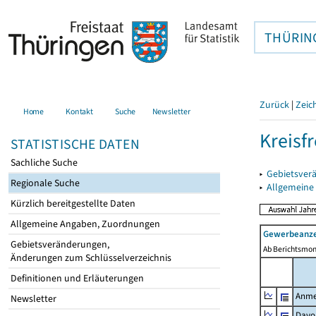
THÜRIN
Zurück
|
Zeic
Home
Kontakt
Suche
Newsletter
Kreisf
STATISTISCHE DATEN
Sachliche Suche
▸
Gebietsverä
Regionale Suche
▸
Allgemeine
Kürzlich bereitgestellte Daten
Allgemeine Angaben, Zuordnungen
Gewerbeanze
Gebietsveränderungen,
Ab Berichtsmon
Änderungen zum Schlüsselverzeichnis
Definitionen und Erläuterungen
Anme
Newsletter
Davo