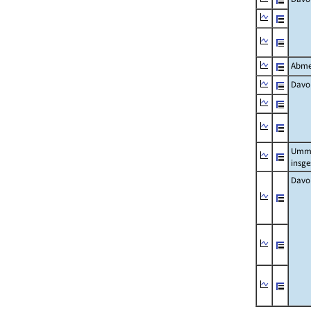
Abme
Davo
Umm
insg
Davo