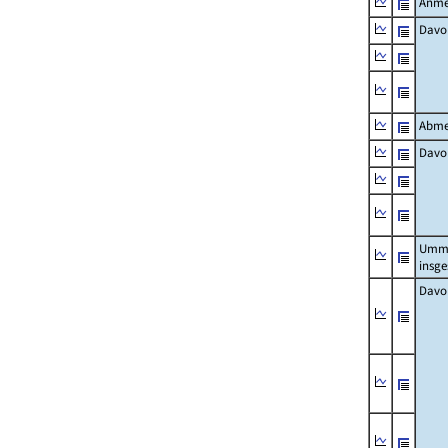
Anme
Davo
Abme
Davo
Umm
insg
Davo