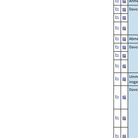
Anme
Davo
Abme
Davo
Umm
insg
Davo