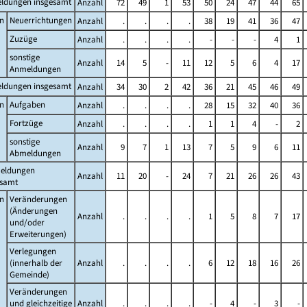
ldungen insgesamt
Anzahl
72
49
1
53
50
24
47
44
65
n
Neuerrichtungen
Anzahl
.
.
.
.
38
19
41
36
47
Zuzüge
Anzahl
.
.
.
.
-
-
-
4
1
sonstige
Anzahl
14
5
-
11
12
5
6
4
17
Anmeldungen
ldungen insgesamt
Anzahl
34
30
2
42
36
21
45
46
49
n
Aufgaben
Anzahl
.
.
.
.
28
15
32
40
36
Fortzüge
Anzahl
.
.
.
.
1
1
4
-
2
sonstige
Anzahl
9
7
1
13
7
5
9
6
11
Abmeldungen
eldungen
Anzahl
11
20
-
24
7
21
26
26
43
esamt
n
Veränderungen
(Änderungen
Anzahl
.
.
.
.
1
5
8
7
17
und/oder
Erweiterungen)
Verlegungen
(innerhalb der
Anzahl
.
.
.
.
6
12
18
16
26
Gemeinde)
Veränderungen
und gleichzeitige
Anzahl
.
.
.
.
-
4
-
3
-