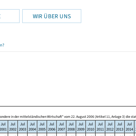
E
WIR ÜBER UNS
en?
re in der mittelständischen Wirtschaft" vom 22. August 2006 (Artikel 11, Anlage 3) die s
Jul
Jul
Jul
Jul
Jul
Jul
Jul
Jul
Jul
Jul
Jul
Jul
Jul
Jul
2001
2002
2003
2004
2005
2006
2007
2008
2009
2010
2011
2012
2013
2014