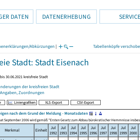
GER DATEN
DATENERHEBUNG
SERVIC
henerklärungen/Abkürzungen
|
Tabellenköpfe verschob
eie Stadt: Stadt Eisenach
bis 30.06.2021 kreisfreie Stadt
nderungen der kreisfreien Stadt
 Angaben, Zuordnungen
igen nach dem Grund der Meldung - Monatsdaten
at September 2006 wird gemäß "Ersten Gesetz zum Abbau bürokratischer Hemmnisse insbesonde
Jul
Jul
Jul
Jul
Jui
Jul
Jui
Jul
Jul
Merkmal
Einheit
1992
1993
1994
1995
1996
1997
1998
1999
2000