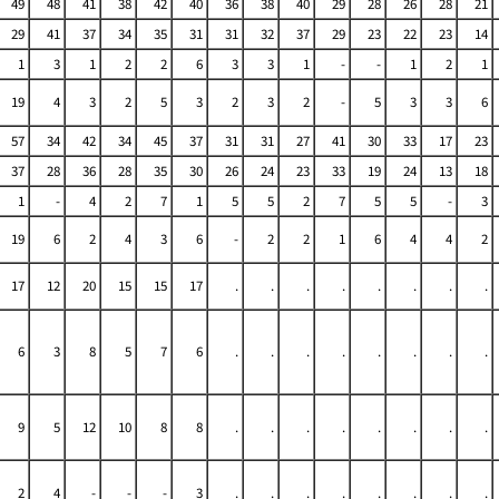
49
48
41
38
42
40
36
38
40
29
28
26
28
21
29
41
37
34
35
31
31
32
37
29
23
22
23
14
1
3
1
2
2
6
3
3
1
-
-
1
2
1
19
4
3
2
5
3
2
3
2
-
5
3
3
6
57
34
42
34
45
37
31
31
27
41
30
33
17
23
37
28
36
28
35
30
26
24
23
33
19
24
13
18
1
-
4
2
7
1
5
5
2
7
5
5
-
3
19
6
2
4
3
6
-
2
2
1
6
4
4
2
17
12
20
15
15
17
.
.
.
.
.
.
.
.
6
3
8
5
7
6
.
.
.
.
.
.
.
.
9
5
12
10
8
8
.
.
.
.
.
.
.
.
2
4
-
-
-
3
.
.
.
.
.
.
.
.