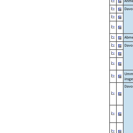
Anme
Davo
Abme
Davo
Umm
insg
Davo