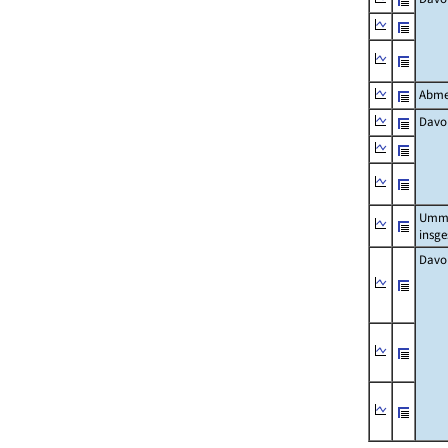
Abme
Davo
Umm
insg
Davo