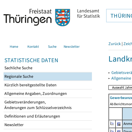
THÜRIN
Zurück
|
Zeic
Home
Kontakt
Suche
Newsletter
Landkr
STATISTISCHE DATEN
Sachliche Suche
▸
Gebietsver
Regionale Suche
▸
Allgemeine
Kürzlich bereitgestellte Daten
Allgemeine Angaben, Zuordnungen
Gewerbeanze
Gebietsveränderungen,
Ab Berichtsmon
Änderungen zum Schlüsselverzeichnis
Definitionen und Erläuterungen
Anme
Newsletter
Davo