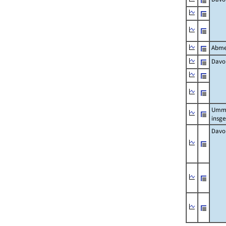
Abme
Davo
Umm
insg
Davo