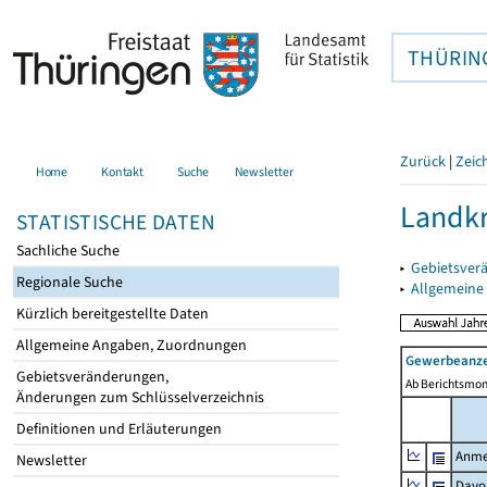
THÜRIN
Zurück
|
Zeic
Home
Kontakt
Suche
Newsletter
Landkr
STATISTISCHE DATEN
Sachliche Suche
▸
Gebietsver
Regionale Suche
▸
Allgemeine
Kürzlich bereitgestellte Daten
Allgemeine Angaben, Zuordnungen
Gewerbeanze
Gebietsveränderungen,
Ab Berichtsmon
Änderungen zum Schlüsselverzeichnis
Definitionen und Erläuterungen
Anme
Newsletter
Davo