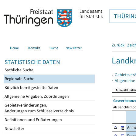
THÜRIN
Zurück
|
Zeic
Home
Kontakt
Suche
Newsletter
Landkr
STATISTISCHE DATEN
Sachliche Suche
▸
Gebietsver
Regionale Suche
▸
Allgemeine
Kürzlich bereitgestellte Daten
Allgemeine Angaben, Zuordnungen
Gewerbeanze
Gebietsveränderungen,
Ab Berichtsmon
Änderungen zum Schlüsselverzeichnis
Definitionen und Erläuterungen
Anme
Newsletter
Davo