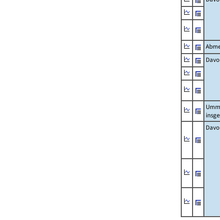
Abme
Davo
Umm
insg
Davo