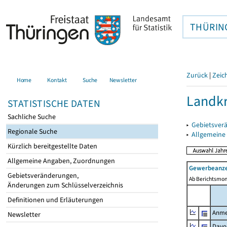
THÜRIN
Zurück
|
Zeic
Home
Kontakt
Suche
Newsletter
Landkr
STATISTISCHE DATEN
Sachliche Suche
▸
Gebietsver
Regionale Suche
▸
Allgemeine
Kürzlich bereitgestellte Daten
Allgemeine Angaben, Zuordnungen
Gewerbeanze
Gebietsveränderungen,
Ab Berichtsmon
Änderungen zum Schlüsselverzeichnis
Definitionen und Erläuterungen
Anme
Newsletter
Davo