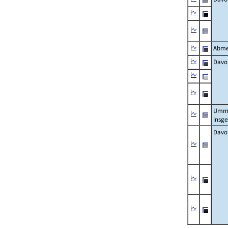
Abme
Davo
Umm
insg
Davo