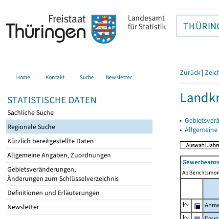
THÜRIN
Zurück
|
Zeic
Home
Kontakt
Suche
Newsletter
Landkr
STATISTISCHE DATEN
Sachliche Suche
▸
Gebietsver
Regionale Suche
▸
Allgemeine
Kürzlich bereitgestellte Daten
Allgemeine Angaben, Zuordnungen
Gewerbeanze
Gebietsveränderungen,
Ab Berichtsmon
Änderungen zum Schlüsselverzeichnis
Definitionen und Erläuterungen
Anme
Newsletter
Davo