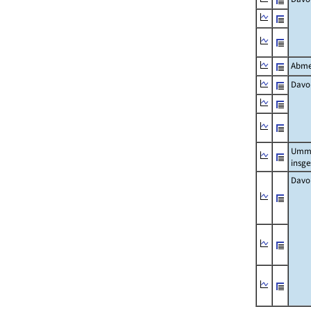
Abme
Davo
Umm
insg
Davo